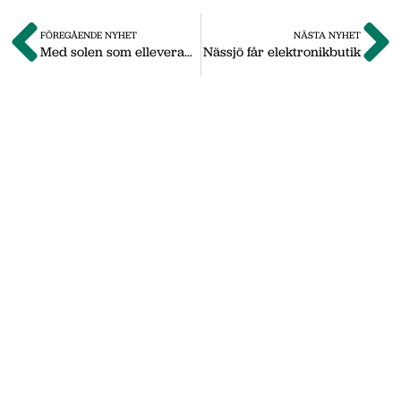
FÖREGÅENDE NYHET
NÄSTA NYHET
Med solen som elleverantör
Nässjö får elektronikbutik
Om oss
Vi på Nässjö Näringsliv hjälper dig att starta,
utveckla och etablera ditt företag i Nässjö
kommun. Här i vårt nyhetsarkiv hittar du
nyheter som vi publicerade under
september 2011 till oktober 2019. Våra
senaste nyheter hittar du på vår huvudsida
www.nnab.se
Gå till nnab.se