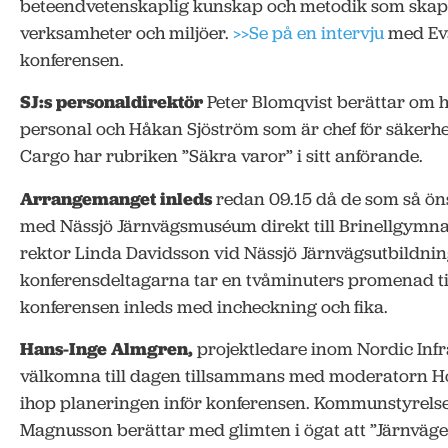
beteendvetenskaplig kunskap och metodik som skapar
verksamheter och miljöer.
>>Se på en intervju
med Eva
konferensen.
SJ:s personaldirektör
Peter Blomqvist berättar om hu
personal och Håkan Sjöström som är chef för säkerhe
Cargo har rubriken ”Säkra varor” i sitt anförande.
Arrangemanget inleds
redan 09.15 då de som så öns
med Nässjö Järnvägsmuséum direkt till Brinellgymnas
rektor Linda Davidsson vid Nässjö Järnvägsutbildnin
konferensdeltagarna tar en tvåminuters promenad ti
konferensen inleds med incheckning och fika.
Hans-Inge Almgren,
projektledare inom Nordic Inf
välkomna till dagen tillsammans med moderatorn Ho
ihop planeringen inför konferensen. Kommunstyrels
Magnusson berättar med glimten i ögat att ”Järnvägen