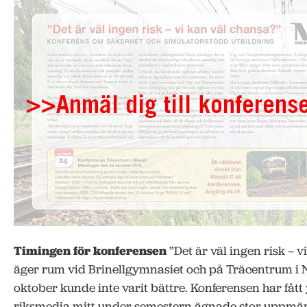
Timingen för konferensen
”Det är väl ingen risk – 
äger rum vid Brinellgymnasiet och på Träcentrum i
oktober kunde inte varit bättre. Konferensen har fått 
riksmedia mitt under semestern ägnade stor uppmär