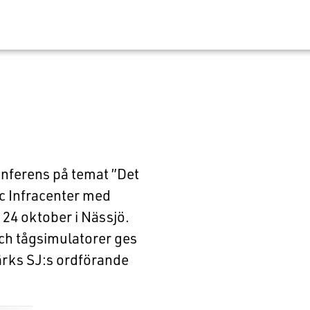
onferens på temat ”Det
ic Infracenter med
4 oktober i Nässjö.
och tågsimulatorer ges
rks SJ:s ordförande