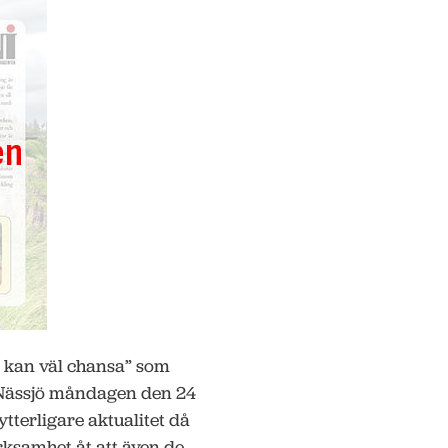
vi kan väl chansa” som
 Nässjö måndagen den 24
ytterligare aktualitet då
ksamhet åt att även de