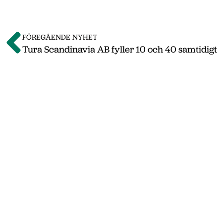
FÖREGÅENDE NYHET
Tura Scandinavia AB fyller 10 och 40 samtidigt
Om o
Vi på Nässjö Näringsliv hjälper dig att starta
Nässjö kommun. Här i vårt nyhetsarkiv hittar
september 2011 till oktober 2019. Våra senas
www.nnab
Gå till nnab