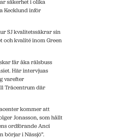
 säkerhet i olika
 Kecklund inför
r SJ kvalitetssäkrar sin
t och kvalité inom Green
kar får åka rälsbuss
iet. Här intervjuas
g varefter
ll Träcentrum där
racenter kommer att
lger Jonasson, som hållt
ens ordförande Anci
 börjar i Nässjö”.