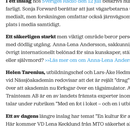
I ett inslag
hos
Sveriges Radio den 12 juli
beskrivs hu
farligt. Sonja Forward berättar att just vägarbeta
medialt, men forskningen omfattar också järnvägsområ
plats i media samtidigt.
Ett säkerligen starkt
men viktigt område beror pers
med dödlig utgång. Anna-Lena Andersson, sakkunnig 
övrigt internationellt belönad för sina kunskaper, stäl
eller självmord?
>>Läs mer om om Anna-Lena Ander
Helen Tarenius,
utbildningschef och Lars-Åke Hedm
vid Nässjöakademin redovisar att det är rejält ”drag”
över att akademin nu förfogar över en tågsimulator. 
Trainteam AB är en av landets främsta experter ino
talar under rubriken ”Med en fot i loket – och en i utb
Ett av dagens
längre inslag har temat ”En kultur för 
Här kommer VD Lena Kecklund från MTO säkerhet ak