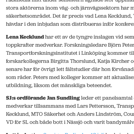
stora aktörerna inom väg- och järnvägssektorn har m
säkerhetsområdet. Det är precis vad Lena Kecklund,
hävdar i den inbjudan som distribueras inför konfere
Lena Kecklund
har ett av de tyngre inslagen vid sem
toppkrafter medverkar. Forskningsledare Björn Peter
Transportforskningsinstitutet i Linköping kommer 
forskarkollegerna Birgitta Thorslund, Katja Kircher 
senare har för övrigt lett fältstudier där hon förvåna
som råder. Peters med kolleger kommer att aktualis
utbildning, liksom det mänskliga beteendet.
SJ:s ordförande Jan Sundling
leder ett panelsamtal
medverkar tillsammans med Lars Pettersson, Transp
Kecklund, MTO Säkerhet och Anders Lindström, Coun
VD för SL och både bott i Nässjö och varit bandymålv