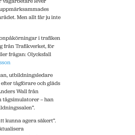
r vägarbetare lever
rna uppmärksammades
det. Men allt får ju inte
onpåkörningar i trafiken
från Trafikverket, för
ler frågan: Olycksfall
sson
an, utbildningsledare
 efter tågförare och gläds
Anders Wall från
m tågsimulatorer – han
ildningssalen”.
att kunna agera säkert”.
tualisera