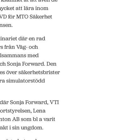
ycket att lära inom
 VD för MTO Säkerhet
nsen.
inariet där en rad
s från Väg- och
tillsammans med
och Sonja Forward. Den
des över säkerhetsbrister
era simulatorstödd
 där Sonja Forward, VTI
ortstyrelsen, Lena
ton AB som bl a varit
akt i sin ungdom.