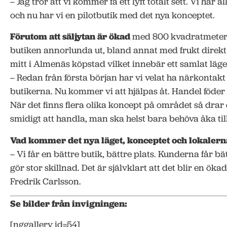
– Jag tror att vi kommer få ett lyft totalt sett. Vi har al
och nu har vi en pilotbutik med det nya konceptet.
Förutom att säljytan är ökad
med 800 kvadratmeter s
butiken annorlunda ut, bland annat med frukt direkt i
mitt i Almenäs köpstad vilket innebär ett samlat läge
– Redan från första början har vi velat ha närkontak
butikerna. Nu kommer vi att hjälpas åt. Handel föder 
När det finns flera olika koncept på området så drar d
smidigt att handla, man ska helst bara behöva åka till 
Vad kommer det nya läget, konceptet och lokalerna
– Vi får en bättre butik, bättre plats. Kunderna får b
gör stor skillnad. Det är självklart att det blir en ök
Fredrik Carlsson.
Se bilder från invigningen:
[nggallery id=54]