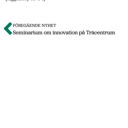
FÖREGÅENDE NYHET
Seminarium om innovation på Träcentrum
Om o
Vi på Nässjö Näringsliv hjälper dig att starta
Nässjö kommun. Här i vårt nyhetsarkiv hittar
september 2011 till oktober 2019. Våra senas
www.nnab
Gå till nnab