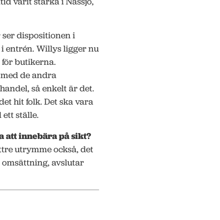
ltid varit starka i Nässjö,
er dispositionen i
 entrén. Willys ligger nu
 för butikerna.
t med de andra
handel, så enkelt är det.
et hit folk. Det ska vara
ett ställe.
 att innebära på sikt?
ättre utrymme också, det
ad omsättning, avslutar