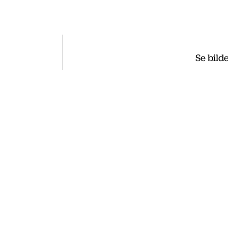
Se bilde
ss
, utveckla och etablera ditt företag i
 du nyheter som vi publicerade under
te nyheter hittar du på vår huvudsida
.se
.se