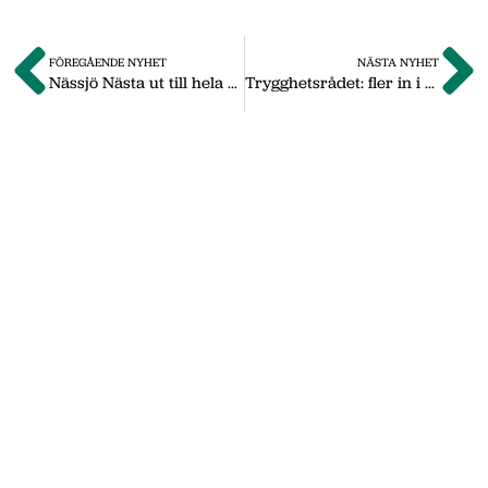
FÖREGÅENDE NYHET
NÄSTA NYHET
Nässjö Nästa ut till hela kommunen
Trygghetsrådet: fler in i arbete än ut
Om oss
Vi på Nässjö Näringsliv hjälper dig att starta,
utveckla och etablera ditt företag i Nässjö
kommun. Här i vårt nyhetsarkiv hittar du
nyheter som vi publicerade under
september 2011 till oktober 2019. Våra
senaste nyheter hittar du på vår huvudsida
www.nnab.se