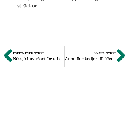
sträckor
FÖREGÅENDE NYHET
NÄSTA NYHET
Nässjö huvudort för utbildning på Höglandet
Ännu fler kedjor till Nässjö
Om oss
Vi på Nässjö Näringsliv hjälper dig att starta,
utveckla och etablera ditt företag i Nässjö
kommun. Här i vårt nyhetsarkiv hittar du