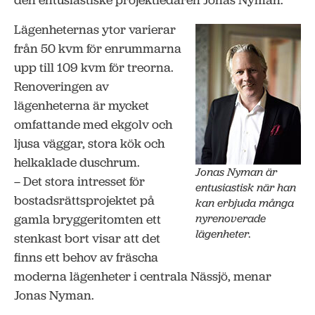
den entusiastiske projektledaren Jonas Nyman.
Lägenheternas ytor varierar
från 50 kvm för enrummarna
upp till 109 kvm för treorna.
Renoveringen av
lägenheterna är mycket
omfattande med ekgolv och
ljusa väggar, stora kök och
helkaklade duschrum.
Jonas Nyman är
– Det stora intresset för
entusiastisk när han
bostadsrättsprojektet på
kan erbjuda många
gamla bryggeritomten ett
nyrenoverade
lägenheter.
stenkast bort visar att det
finns ett behov av fräscha
moderna lägenheter i centrala Nässjö, menar
Jonas Nyman.