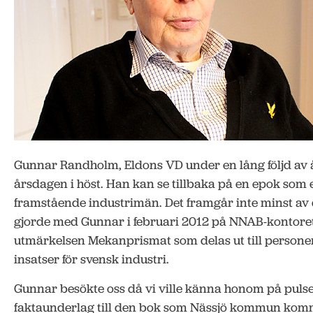
Gunnar Randholm, Eldons VD under en lång följd av å
årsdagen i höst. Han kan se tillbaka på en epok som 
framstående industrimän. Det framgår inte minst av 
gjorde med Gunnar i februari 2012 på NNAB-kontoret
utmärkelsen Mekanprismat som delas ut till personer
insatser för svensk industri.
Gunnar besökte oss då vi ville känna honom på pulse
faktaunderlag till den bok som Nässjö kommun komme