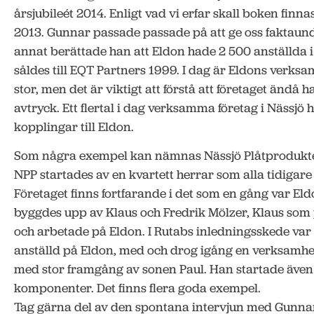
årsjubileét 2014. Enligt vad vi erfar skall boken finna
2013. Gunnar passade passade på att ge oss faktaund
annat berättade han att Eldon hade 2 500 anställda i 
såldes till EQT Partners 1999. I dag är Eldons verksam
stor, men det är viktigt att förstå att företaget ändå 
avtryck. Ett flertal i dag verksamma företag i Nässjö h
kopplingar till Eldon.
Som några exempel kan nämnas Nässjö Plåtprodukter
NPP startades av en kvartett herrar som alla tidigare
Företaget finns fortfarande i det som en gång var Eldo
byggdes upp av Klaus och Fredrik Mölzer, Klaus som p
och arbetade på Eldon. I Rutabs inledningsskede var 
anställd på Eldon, med och drog igång en verksamhe
med stor framgång av sonen Paul. Han startade även 
komponenter. Det finns flera goda exempel.
Tag gärna del av den spontana intervjun med Gunn