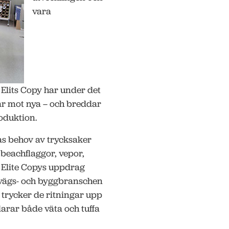
vara
. Elits Copy har under det
rar mot nya – och breddar
roduktion.
s behov av trycksaker
beachflaggor, vepor,
v Elite Copys uppdrag
rnvägs- och byggbranschen
 trycker de ritningar upp
larar både väta och tuffa