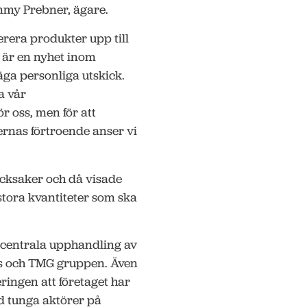
Tommy Prebner, ägare.
erera produkter upp till
t är en nyhet inom
säga personliga utskick.
a vår
r oss, men för att
rnas förtroende anser vi
ycksaker och då visade
stora kvantiteter som ska
centrala upphandling av
rs och TMG gruppen. Även
ringen att företaget har
ed tunga aktörer på