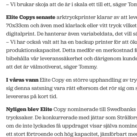
– Vi brukar skoja att de är i skala ett till ett, säger 
Elite Copys senaste
arktryckprinter klarar av att lev
70x33cm och även med klarlack eller vitt tryck vilke
digitalprint. De hanterar även variabeldata, det vill 
– Vi har också valt att ha en backup printer för att ök
produktionskapacitet. Detta medför en merkostnad fö
bibehålla vår leveranssäkerhet och därigenom kunde
att det är välmotiverat, säger Tommy.
I våras vann
Elite Copy en större upphandling av tr
sig denna satsning vara rätt eftersom det rör sig om 
levereras på kort tid.
Nyligen blev Elite
Copy nominerade till Swedbanks 
trycksaker. De konkurrerade med jättar som Strålfo
om de inte lyckades få uppdraget visar själva nomine
ett stort förtroende och hög kapacitet, jämförbart m