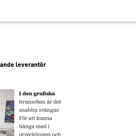
ckande leverantör
I den grafiska
branschen är det
snabba svängar.
För att kunna
hänga med i
utvecklingen och