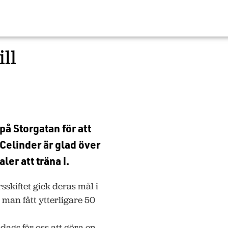
ll
på Storgatan för att
a Celinder är glad över
er att träna i.
rsskiftet gick deras mål i
 man fått ytterligare 50
 dags för oss att göra en