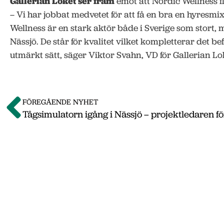
Gallerian Loket ser fram
emot att Nordic Wellness fl
– Vi har jobbat medvetet för att få en bra en hyresmix
Wellness är en stark aktör både i Sverige som stort, m
Nässjö. De står för kvalitet vilket kompletterar det be
utmärkt sätt, säger Viktor Svahn, VD för Gallerian Lo
FÖREGÅENDE NYHET
Om o
Vi på Nässjö Näringsliv hjälper dig att starta
Nässjö kommun. Här i vårt nyhetsarkiv hittar
september 2011 till oktober 2019. Våra senas