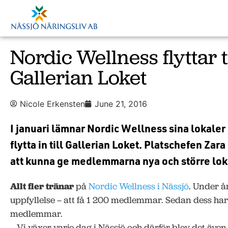
Nordic Wellness flyttar ti
Gallerian Loket
Nicole Erkensten
June 21, 2016
I januari lämnar Nordic Wellness sina lokaler 
flytta in till Gallerian Loket. Platschefen Zar
att kunna ge medlemmarna nya och större lokal
Allt fler tränar
på
Nordic Wellness i Nässjö
. Under å
uppfyllelse – att få 1 200 medlemmar. Sedan dess har
medlemmar.
– Vi växer varje dag i Nässjö och därför blev det även