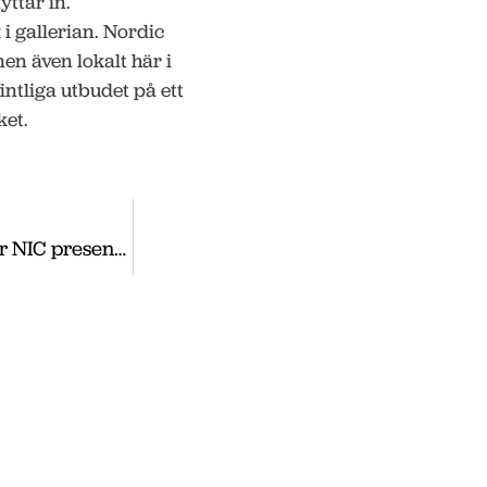
yttar in.
 i gallerian. Nordic
en även lokalt här i
fintliga utbudet på ett
ket.
Tågsimulatorn igång i Nässjö – projektledaren för NIC presenterad
ss
, utveckla och etablera ditt företag i
 du nyheter som vi publicerade under
te nyheter hittar du på vår huvudsida