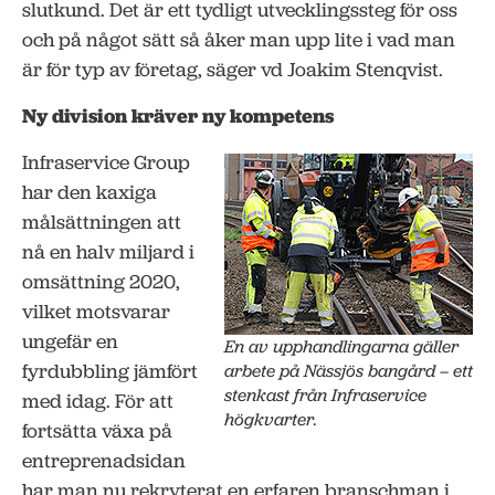
slutkund. Det är ett tydligt utvecklingssteg för oss
och på något sätt så åker man upp lite i vad man
är för typ av företag, säger vd Joakim Stenqvist.
Ny division kräver ny kompetens
Infraservice Group
har den kaxiga
målsättningen att
nå en halv miljard i
omsättning 2020,
vilket motsvarar
ungefär en
En av upphandlingarna gäller
fyrdubbling jämfört
arbete på Nässjös bangård – ett
stenkast från Infraservice
med idag. För att
högkvarter.
fortsätta växa på
entreprenadsidan
har man nu rekryterat en erfaren branschman i