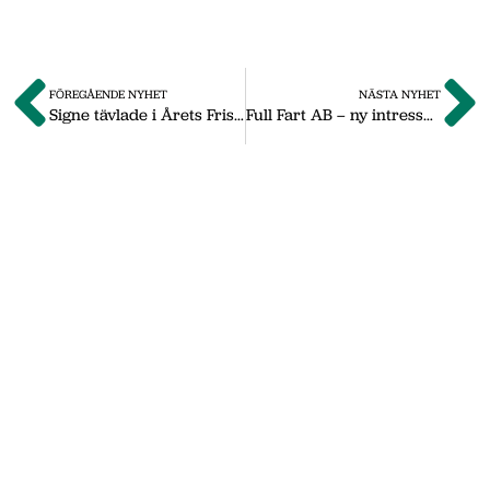
FÖREGÅENDE NYHET
NÄSTA NYHET
Signe tävlade i Årets Frisör som 19-åring
Full Fart AB – ny intressent i Nässjö Näringsliv
Om oss
Vi på Nässjö Näringsliv hjälper dig att starta,
utveckla och etablera ditt företag i Nässjö
kommun. Här i vårt nyhetsarkiv hittar du
nyheter som vi publicerade under
september 2011 till oktober 2019. Våra
senaste nyheter hittar du på vår huvudsida
www.nnab.se