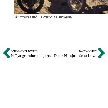
Äntligen i mål i västra Australien!
FÖREGÅENDE NYHET
NÄSTA NYHET
Nellys grundare inspirerade i Nässjö Business Park
De är Nässjös sämst bevarade hemlighet
Om oss
Vi på Nässjö Näringsliv hjälper dig att starta,
utveckla och etablera ditt företag i Nässjö