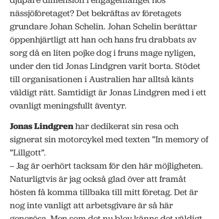
djupare dimension i engagemanget hos
nässjöföretaget? Det bekräftas av företagets
grundare Johan Schelin. Johan Schelin berättar
öppenhjärtligt att han och hans fru drabbats av
sorg då en liten pojke dog i fruns mage nyligen,
under den tid Jonas Lindgren varit borta. Stödet
till organisationen i Australien har alltså känts
väldigt rätt. Samtidigt är Jonas Lindgren med i ett
ovanligt meningsfullt äventyr.
Jonas Lindgren
har dedikerat sin resa och
signerat sin motorcykel med texten ”In memory of
”Lillgott”.
– Jag är oerhört tacksam för den här möjligheten.
Naturligtvis är jag också glad över att framåt
hösten få komma tillbaka till mitt företag. Det är
nog inte vanligt att arbetsgivare är så här
generösa. Men som det nu blev känns det väldigt