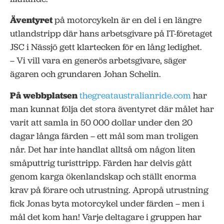
Äventyret
på motorcykeln är en del i en längre
utlandstripp där hans arbetsgivare på IT-företaget
JSC i Nässjö gett klartecken för en lång ledighet.
– Vi vill vara en generös arbetsgivare, säger
ägaren och grundaren Johan Schelin.
På webbplatsen
thegreataustralianride.com
har
man kunnat följa det stora äventyret där målet har
varit att samla in 50 000 dollar under den 20
dagar långa färden – ett mål som man troligen
når. Det har inte handlat alltså om någon liten
småputtrig turisttripp. Färden har delvis gått
genom karga ökenlandskap och ställt enorma
krav på förare och utrustning. Apropå utrustning
fick Jonas byta motorcykel under färden – men i
mål det kom han! Varje deltagare i gruppen har