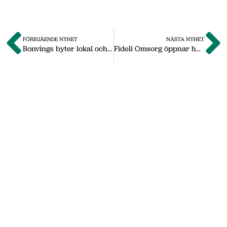
FÖREGÅENDE NYHET
NÄSTA NYHET
Bonvings byter lokal och kompletterar med nytt koncept
Fideli Omsorg öppnar huvudkontor i Nässjö – flera nya jobb
Om oss
Vi på Nässjö Näringsliv hjälper dig att starta,
utveckla och etablera ditt företag i Nässjö
kommun. Här i vårt nyhetsarkiv hittar du
nyheter som vi publicerade under
september 2011 till oktober 2019. Våra
senaste nyheter hittar du på vår huvudsida
www.nnab.se