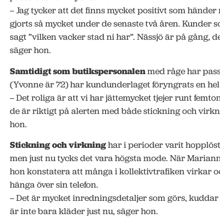
– Jag tycker att det finns mycket positivt som händer
gjorts så mycket under de senaste två åren. Kunder
sagt ”vilken vacker stad ni har”. Nässjö är på gång, det
säger hon.
Samtidigt som butikspersonalen
med råge har pas
(Yvonne är 72) har kundunderlaget föryngrats en hel 
– Det roliga är att vi har jättemycket tjejer runt femto
de är riktigt på alerten med både stickning och virkn
hon.
Stickning och virkning
har i perioder varit hopplöst
men just nu tycks det vara högsta mode. När Marian
hon konstatera att många i kollektivtrafiken virkar och
hänga över sin telefon.
– Det är mycket inredningsdetaljer som görs, kuddar o
är inte bara kläder just nu, säger hon.