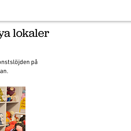
ya lokaler
onstslöjden på
ian.