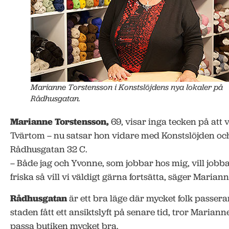
Marianne Torstensson i Konstslöjdens nya lokaler på
Rådhusgatan.
Marianne Torstensson,
69, visar inga tecken på att v
Tvärtom – nu satsar hon vidare med Konstslöjden och f
Rådhusgatan 32 C.
– Både jag och Yvonne, som jobbar hos mig, vill jobba
friska så vill vi väldigt gärna fortsätta, säger Mariann
Rådhusgatan
är ett bra läge där mycket folk passera
staden fått ett ansiktslyft på senare tid, tror Marian
passa butiken mycket bra.