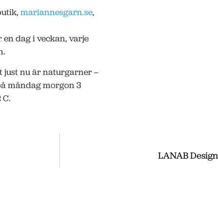
utik,
mariannesgarn.se
,
r en dag i veckan, varje
n.
t just nu är naturgarner –
0 på måndag morgon 3
 C.
LANAB Design
ss