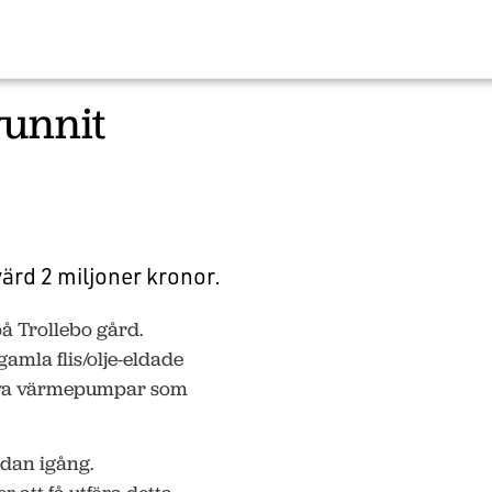
vunnit
ärd 2 miljoner kronor.
å Trollebo gård.
gamla flis/olje-eldade
tiva värmepumpar som
edan igång.