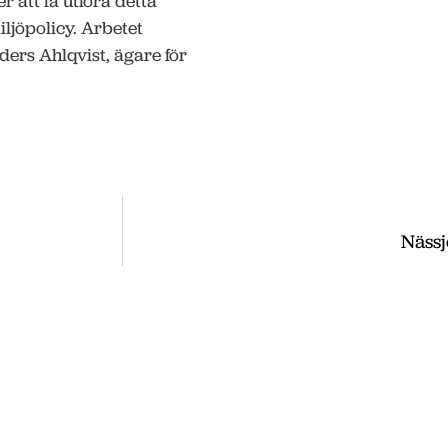
r att få utföra detta
iljöpolicy. Arbetet
ders Ahlqvist, ägare för
Nässj
ss
, utveckla och etablera ditt företag i
 du nyheter som vi publicerade under