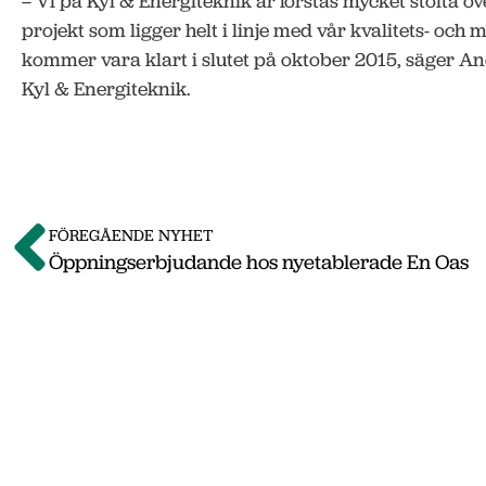
– Vi på Kyl & Energiteknik är förstås mycket stolta öve
projekt som ligger helt i linje med vår kvalitets- och m
kommer vara klart i slutet på oktober 2015, säger An
Kyl & Energiteknik.
FÖREGÅENDE NYHET
Öppningserbjudande hos nyetablerade En Oas
Om o
Vi på Nässjö Näringsliv hjälper dig att starta
Nässjö kommun. Här i vårt nyhetsarkiv hittar