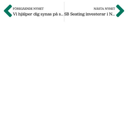
FÖREGÅENDE NYHET
NÄSTA NYHET
Vi hjälper dig synas på stan
SB Seating investerar i Nässjö
Om oss
Vi på Nässjö Näringsliv hjälper dig att starta,
utveckla och etablera ditt företag i Nässjö
kommun. Här i vårt nyhetsarkiv hittar du
nyheter som vi publicerade under
september 2011 till oktober 2019. Våra
senaste nyheter hittar du på vår huvudsida
www.nnab.se
Gå till nnab.se