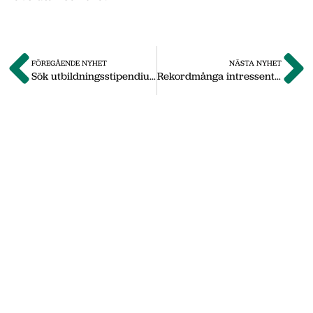
FÖREGÅENDE NYHET
NÄSTA NYHET
Sök utbildningsstipendium hos Axeheims stiftelse
Rekordmånga intressenter i Nässjö Näringsliv
Om oss
Vi på Nässjö Näringsliv hjälper dig att starta,
utveckla och etablera ditt företag i Nässjö
kommun. Här i vårt nyhetsarkiv hittar du
nyheter som vi publicerade under
september 2011 till oktober 2019. Våra
senaste nyheter hittar du på vår huvudsida
www.nnab.se