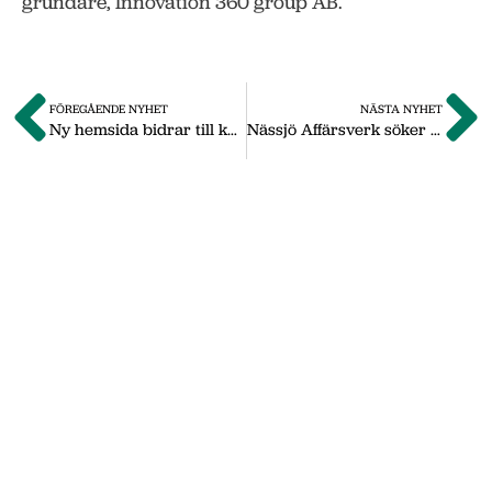
grundare, Innovation 360 group AB.
FÖREGÅENDE NYHET
NÄSTA NYHET
Ny hemsida bidrar till kundökning
Nässjö Affärsverk söker energiingenjör
Om oss
Vi på Nässjö Näringsliv hjälper dig att starta,
utveckla och etablera ditt företag i Nässjö
kommun. Här i vårt nyhetsarkiv hittar du
nyheter som vi publicerade under
september 2011 till oktober 2019. Våra
senaste nyheter hittar du på vår huvudsida
www.nnab.se