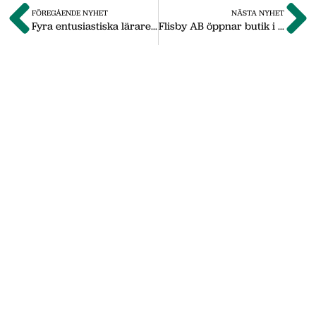
FÖREGÅENDE NYHET
NÄSTA NYHET
Fyra entusiastiska lärare skriver matteböcker
Flisby AB öppnar butik i Halmstad
Om oss
Vi på Nässjö Näringsliv hjälper dig att starta,
utveckla och etablera ditt företag i Nässjö
kommun. Här i vårt nyhetsarkiv hittar du
nyheter som vi publicerade under
september 2011 till oktober 2019. Våra
senaste nyheter hittar du på vår huvudsida
www.nnab.se
Gå till nnab.se