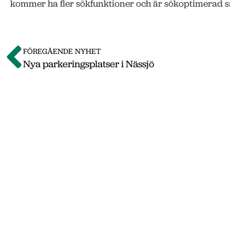
kommer ha fler sökfunktioner och är sökoptimerad så at
FÖREGÅENDE NYHET
Nya parkeringsplatser i Nässjö
Om o
Vi på Nässjö Näringsliv hjälper dig att starta
Nässjö kommun. Här i vårt nyhetsarkiv hittar
september 2011 till oktober 2019. Våra senas
www.nnab
Gå till nnab