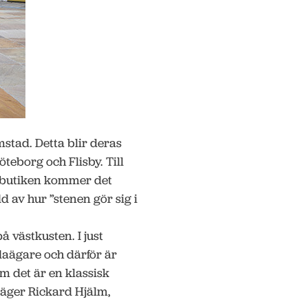
mstad. Detta blir deras
öteborg och Flisby. Till
r butiken kommer det
d av hur ”stenen gör sig i
 västkusten. I just
laägare och därför är
om det är en klassisk
 säger Rickard Hjälm,