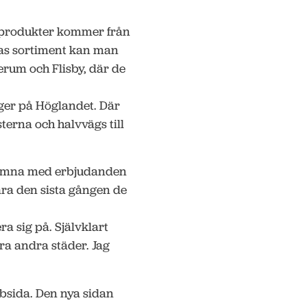
 produkter kommer från
eras sortiment kan man
erum och Flisby, där de
ager på Höglandet. Där
sterna och halvvägs till
komna med erbjudanden
ara den sista gången de
era sig på. Självklart
ra andra städer. Jag
bsida. Den nya sidan