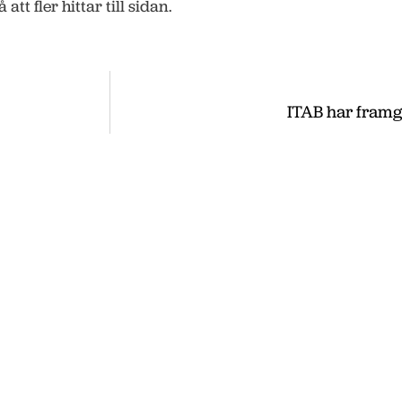
t fler hittar till sidan.
ITAB har framg
ss
, utveckla och etablera ditt företag i
 du nyheter som vi publicerade under
te nyheter hittar du på vår huvudsida
.se
.se