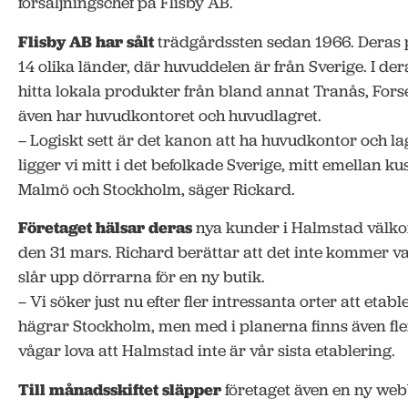
försäljningschef på Flisby AB.
Flisby AB har sålt
trädgårdssten sedan 1966. Deras
14 olika länder, där huvuddelen är från Sverige. I d
hitta lokala produkter från bland annat Tranås, Fors
även har huvudkontoret och huvudlagret.
– Logiskt sett är det kanon att ha huvudkontor och l
ligger vi mitt i det befolkade Sverige, mitt emellan ku
Malmö och Stockholm, säger Rickard.
Företaget hälsar deras
nya kunder i Halmstad väl
den 31 mars. Richard berättar att det inte kommer v
slår upp dörrarna för en ny butik.
– Vi söker just nu efter fler intressanta orter att etabl
hägrar Stockholm, men med i planerna finns även fle
vågar lova att Halmstad inte är vår sista etablering.
Till månadsskiftet släpper
företaget även en ny web