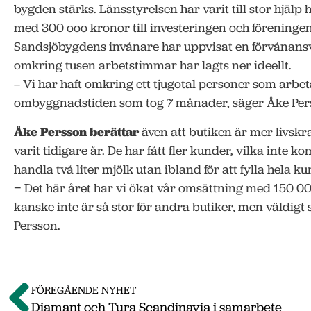
bygden stärks. Länsstyrelsen har varit till stor hjälp
med 300 ooo kronor till investeringen och föreninge
Sandsjöbygdens invånare har uppvisat en förvånansv
omkring tusen arbetstimmar har lagts ner ideellt.
– Vi har haft omkring ett tjugotal personer som arbet
ombyggnadstiden som tog 7 månader, säger Åke Per
Åke Persson berättar
även att butiken är mer livskr
varit tidigare år. De har fått fler kunder, vilka inte k
handla två liter mjölk utan ibland för att fylla hela 
− Det här året har vi ökat vår omsättning med 150 0
kanske inte är så stor för andra butiker, men väldigt 
Persson.
FÖREGÅENDE NYHET
Diamant och Tura Scandinavia i samarbete