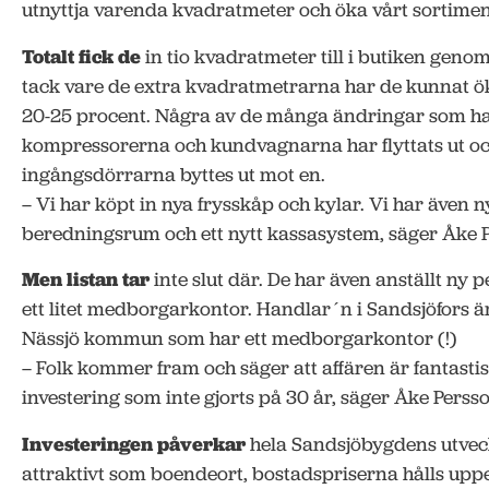
utnyttja varenda kvadratmeter och öka vårt sortimen
Totalt fick de
in tio kvadratmeter till i butiken ge
tack vare de extra kvadratmetrarna har de kunnat ö
20-25 procent. Några av de många ändringar som har 
kompressorerna och kundvagnarna har flyttats ut oc
ingångsdörrarna byttes ut mot en.
– Vi har köpt in nya frysskåp och kylar. Vi har även n
beredningsrum och ett nytt kassasystem, säger Åke 
Men listan tar
inte slut där. De har även anställt ny
ett litet medborgarkontor. Handlar´n i Sandsjöfors är
Nässjö kommun som har ett medborgarkontor (!)
– Folk kommer fram och säger att affären är fantastisk
investering som inte gjorts på 30 år, säger Åke Perss
Investeringen påverkar
hela Sandsjöbygdens utvec
attraktivt som boendeort, bostadspriserna hålls upp