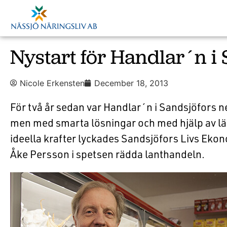
Nystart för Handlar´n i 
Nicole Erkensten
December 18, 2013
För två år sedan var Handlar´n i Sandsjöfors 
men med smarta lösningar och med hjälp av l
ideella krafter lyckades Sandsjöfors Livs Ek
Åke Persson i spetsen rädda lanthandeln.