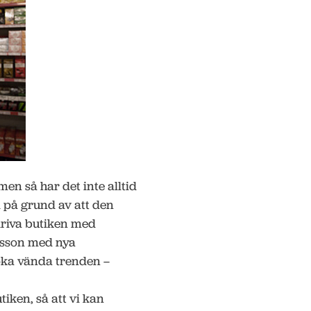
men så har det inte alltid
d på grund av att den
driva butiken med
rsson med nya
söka vända trenden –
tiken, så att vi kan