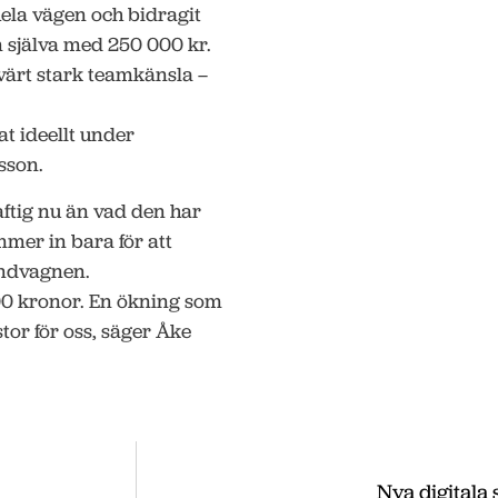
 hela vägen och bidragit
n själva med 250 000 kr.
ärt stark teamkänsla –
at ideellt under
sson.
aftig nu än vad den har
ommer in bara för att
kundvagnen.
00 kronor. En ökning som
stor för oss, säger Åke
Nya digitala 