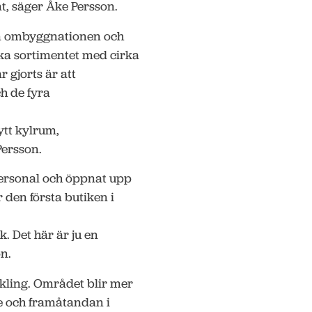
t, säger Åke Persson.
nom ombyggnationen och
ka sortimentet med cirka
gjorts är att
h de fyra
ytt kylrum,
Persson.
 personal och öppnat upp
 den första butiken i
. Det här är ju en
on.
kling. Området blir mer
e och framåtandan i