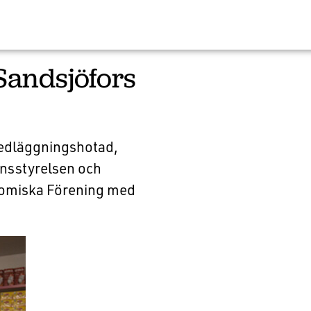
Sandsjöfors
nedläggningshotad,
änsstyrelsen och
onomiska Förening med