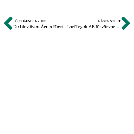
FÖREGÅENDE NYHET
NÄSTA NYHET
De blev även Årets Företagare i Jönköpings län
LariTryck AB förvärvar NT Etikett AB
Om oss
Vi på Nässjö Näringsliv hjälper dig att starta,
utveckla och etablera ditt företag i Nässjö
kommun. Här i vårt nyhetsarkiv hittar du
nyheter som vi publicerade under
september 2011 till oktober 2019. Våra
senaste nyheter hittar du på vår huvudsida
www.nnab.se