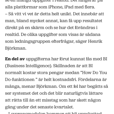
se en mängd uppgifter i realtid. Det fungerar på
alla plattformar som iPhone, iPad med flera.
– Så vitt vi vet är detta helt unikt. Det innebär att
man, bland mycket annat, kan få upp resultatet
direkt på en skärm och se hur det förändras i
realtid. De olika uppgifter som visas är sådana
som ledningsgruppen efterfrågar, säger Henrik
Björkman.
En del av
uppgifterna har förut kunnat fås med BI
(Business Intelligence). Skillnaden är att BI
normalt kostar stora pengar medan ”How Do You
Do-funktionen ” är helt kostnadsfri. Fördelarna är
många, menar Björkman. Om ett fel har begåtts så
ser systemet det och det blir naturligtvis lättare
att rätta till än ett misstag som har skett någon
gång under det senaste kvartalet.
– Leveransmodulen kommer att bli uppskattad.