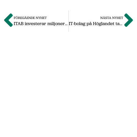
FÖREGÅENDE NYHET
NÄSTA NYHET
ITAB investerar miljoner i maskinparken
IT-bolag på Höglandet tar hem stororder
Om oss
Vi på Nässjö Näringsliv hjälper dig att starta,
utveckla och etablera ditt företag i Nässjö
kommun. Här i vårt nyhetsarkiv hittar du
nyheter som vi publicerade under
september 2011 till oktober 2019. Våra
senaste nyheter hittar du på vår huvudsida
www.nnab.se