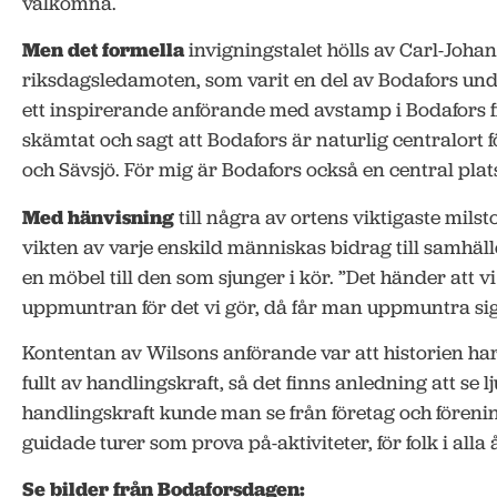
välkomna.
Men det formella
invigningstalet hölls av Carl-Joha
riksdagsledamoten, som varit en del av Bodafors unde
ett inspirerande anförande med avstamp i Bodafors fin
skämtat och sagt att Bodafors är naturlig centralort f
och Sävsjö. För mig är Bodafors också en central plats 
Med hänvisning
till några av ortens viktigaste milst
vikten av varje enskild människas bidrag till samhäl
en möbel till den som sjunger i kör. ”Det händer att vi
uppmuntran för det vi gör, då får man uppmuntra sig 
Kontentan av Wilsons anförande var att historien har 
fullt av handlingskraft, så det finns anledning att se 
handlingskraft kunde man se från företag och föreni
guidade turer som prova på-aktiviteter, för folk i alla 
Se bilder från Bodaforsdagen: