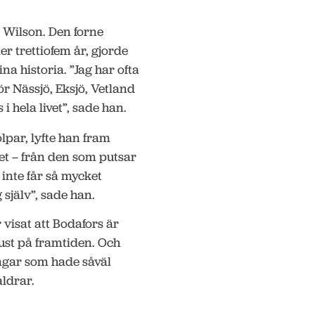
n Wilson. Den forne
r trettiofem år, gjorde
a historia. ”Jag har ofta
ör Nässjö, Eksjö, Vetland
i hela livet”, sade han.
olpar, lyfte han fram
let – från den som putsar
 inte får så mycket
själv”, sade han.
visat att Bodafors är
ljust på framtiden. Och
ngar som hade såväl
åldrar.