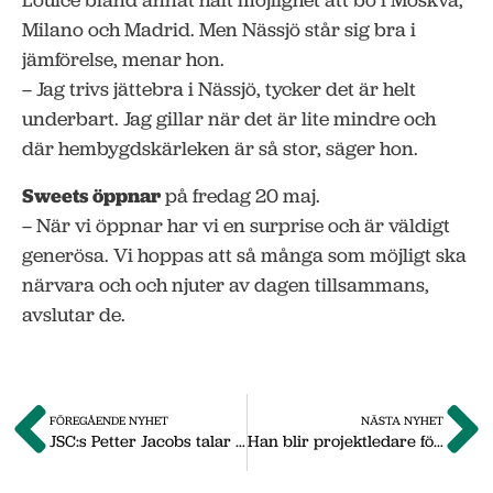
Louice bland annat haft möjlighet att bo i Moskva,
Milano och Madrid. Men Nässjö står sig bra i
jämförelse, menar hon.
– Jag trivs jättebra i Nässjö, tycker det är helt
underbart. Jag gillar när det är lite mindre och
där hembygdskärleken är så stor, säger hon.
Sweets öppnar
på fredag 20 maj.
– När vi öppnar har vi en surprise och är väldigt
generösa. Vi hoppas att så många som möjligt ska
närvara och och njuter av dagen tillsammans,
avslutar de.
FÖREGÅENDE NYHET
NÄSTA NYHET
JSC:s Petter Jacobs talar på storkonferenser om Det Nya Arbetslivet
Han blir projektledare för Nordic Infracenter