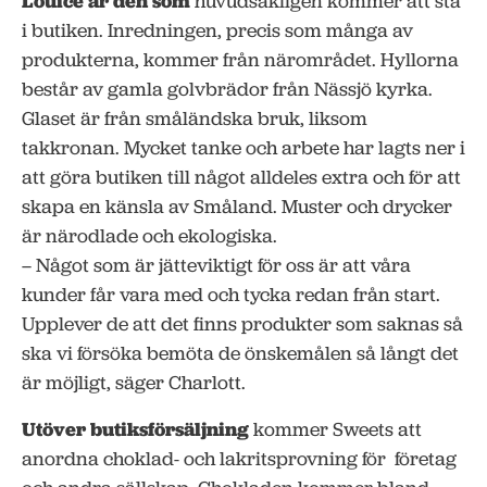
Louice är den som
huvudsakligen kommer att stå
i butiken. Inredningen, precis som många av
produkterna, kommer från närområdet. Hyllorna
består av gamla golvbrädor från Nässjö kyrka.
Glaset är från småländska bruk, liksom
takkronan. Mycket tanke och arbete har lagts ner i
att göra butiken till något alldeles extra och för att
skapa en känsla av Småland. Muster och drycker
är närodlade och ekologiska.
– Något som är jätteviktigt för oss är att våra
kunder får vara med och tycka redan från start.
Upplever de att det finns produkter som saknas så
ska vi försöka bemöta de önskemålen så långt det
är möjligt, säger Charlott.
Utöver butiksförsäljning
kommer Sweets att
anordna choklad- och lakritsprovning för företag