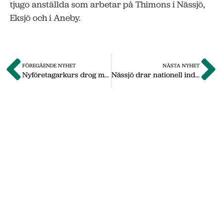
tjugo anställda som arbetar på Thimons i Nässjö,
Eksjö och i Aneby.
FÖREGÅENDE NYHET
NÄSTA NYHET
Nyföretagarkurs drog många intresserade
Nässjö drar nationell industrimässa
Om oss
Vi på Nässjö Näringsliv hjälper dig att starta,
utveckla och etablera ditt företag i Nässjö
kommun. Här i vårt nyhetsarkiv hittar du
nyheter som vi publicerade under
september 2011 till oktober 2019. Våra
senaste nyheter hittar du på vår huvudsida