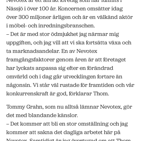
Nevotex är ett anrikt företag som har funnits i
Nässjö i över 100 år. Koncernen omsätter idag
över 300 miljoner årligen och är en välkänd aktör
i möbel- och inredningsbranschen.
– Det är med stor ödmjukhet jag närmar mig
uppgiften, och jag vill att vi ska fortsätta växa och
ta marknadsandelar. En av Nevotex
framgångsfaktorer genom åren är att företaget
har lyckats anpassa sig efter en förändrad
omvärld och i dag går utvecklingen fortare än
någonsin. Vi står väl rustade för framtiden och vår
konkurrenskraft är god, förklarar Thom.
Tommy Grahn, som nu alltså lämnar Nevotex, gör
det med blandande känslor.
– Det kommer att bli en stor omställning och jag
kommer att sakna det dagliga arbetet här på
Nevotex. Samtidigt är jag övertygad om att Thom