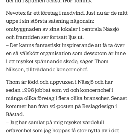
del tid i Spanien också, tror Tommy.
Nevotex är ett företag i medvind. Just nu är de mitt
uppe i sin största satsning någonsin;
ombyggnaden av sina lokaler i centrala Nässjö
och framtiden ser fortsatt ljus ut.
– Det känns fantastiskt inspirerande att få ta över
en så välskött organisation som dessutom är inne
i ett mycket spännande skede, säger Thom
Nilsson, tillträdande koncernchef.
Thom är född och uppvuxen i Nässjö och har
sedan 1996 jobbat som vd och koncernchef i
många olika företag i flera olika branscher. Senast
kommer han från vd-posten på Beslagdesign i
Båstad.
– Jag har samlat på mig mycket värdefull
erfarenhet som jag hoppas få stor nytta av i det