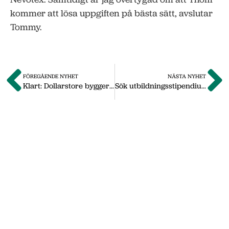
kommer att lösa uppgiften på bästa sätt, avslutar
Tommy.
FÖREGÅENDE NYHET
NÄSTA NYHET
Klart: Dollarstore bygger i Nässjö – planerar att öppna i november
Sök utbildningsstipendium hos Axeheims stiftelse
Om oss
Vi på Nässjö Näringsliv hjälper dig att starta,
utveckla och etablera ditt företag i Nässjö
kommun. Här i vårt nyhetsarkiv hittar du
nyheter som vi publicerade under
september 2011 till oktober 2019. Våra