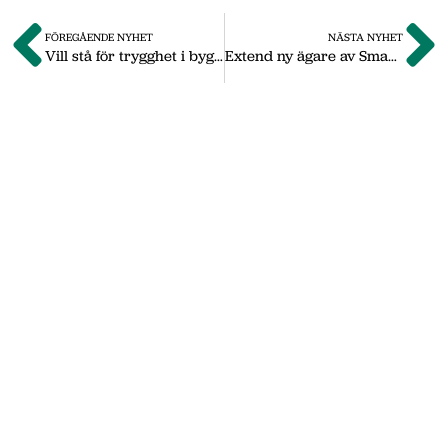
FÖREGÅENDE NYHET
NÄSTA NYHET
Vill stå för trygghet i byggbranschen
Extend ny ägare av Smartwork
Om oss
Vi på Nässjö Näringsliv hjälper dig att starta,
utveckla och etablera ditt företag i Nässjö
kommun. Här i vårt nyhetsarkiv hittar du
nyheter som vi publicerade under
september 2011 till oktober 2019. Våra
senaste nyheter hittar du på vår huvudsida
www.nnab.se
Gå till nnab.se