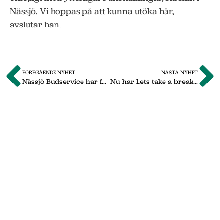
Nässjö. Vi hoppas på att kunna utöka här,
avslutar han.
FÖREGÅENDE NYHET
NÄSTA NYHET
Nässjö Budservice har fyllt 25 år: ”Otroligt roligt”
Nu har Lets take a break öppnat i simhallen
Om oss
Vi på Nässjö Näringsliv hjälper dig att starta,
utveckla och etablera ditt företag i Nässjö
kommun. Här i vårt nyhetsarkiv hittar du
nyheter som vi publicerade under
september 2011 till oktober 2019. Våra