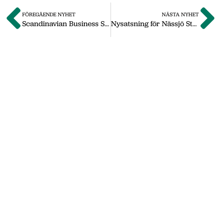
FÖREGÅENDE NYHET
NÄSTA NYHET
Scandinavian Business Seating blir Flokk
Nysatsning för Nässjö Steakhouse
Om oss
Vi på Nässjö Näringsliv hjälper dig att starta,
utveckla och etablera ditt företag i Nässjö
kommun. Här i vårt nyhetsarkiv hittar du
nyheter som vi publicerade under
september 2011 till oktober 2019. Våra
senaste nyheter hittar du på vår huvudsida
www.nnab.se
Gå till nnab.se