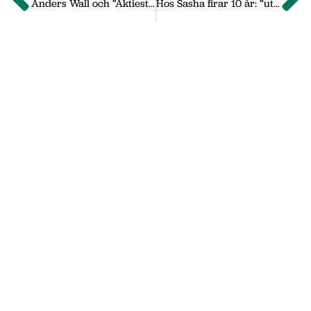
Anders Wall och ”Aktiestinsen” sätter färg på jubileumsdag
Hos Sasha firar 10 år: ”utvecklas ständigt”
Om oss
Vi på Nässjö Näringsliv hjälper dig att starta,
utveckla och etablera ditt företag i Nässjö
kommun. Här i vårt nyhetsarkiv hittar du
nyheter som vi publicerade under
september 2011 till oktober 2019. Våra
senaste nyheter hittar du på vår huvudsida
www.nnab.se
Gå till nnab.se