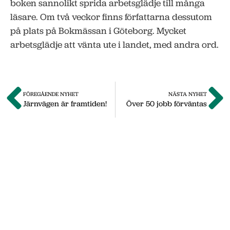
boken sannolikt sprida arbetsglädje till många
läsare. Om två veckor finns författarna dessutom
på plats på Bokmässan i Göteborg. Mycket
arbetsglädje att vänta ute i landet, med andra ord.
FÖREGÅENDE NYHET
NÄSTA NYHET
Järnvägen är framtiden!
Över 50 jobb förväntas
Om oss
Vi på Nässjö Näringsliv hjälper dig att starta,
utveckla och etablera ditt företag i Nässjö
kommun. Här i vårt nyhetsarkiv hittar du
nyheter som vi publicerade under