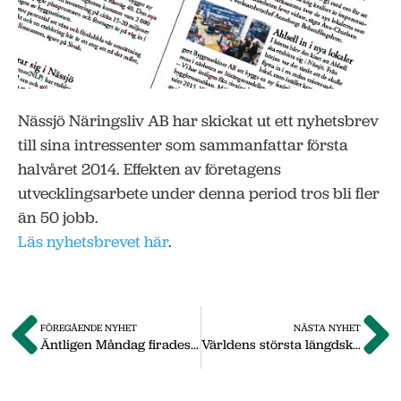
Nässjö Näringsliv AB har skickat ut ett nyhetsbrev
till sina intressenter som sammanfattar första
halvåret 2014. Effekten av företagens
utvecklingsarbete under denna period tros bli fler
än 50 jobb.
Läs nyhetsbrevet här
.
FÖREGÅENDE NYHET
NÄSTA NYHET
Äntligen Måndag firades under tisdagen
Världens största längdskidaffär finns i Nässjö