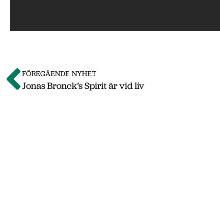
FÖREGÅENDE NYHET
Jonas Bronck’s Spirit är vid liv
Om o
Vi på Nässjö Näringsliv hjälper dig att starta
Nässjö kommun. Här i vårt nyhetsarkiv hittar
september 2011 till oktober 2019. Våra senas
www.nnab