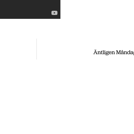
Äntligen Måndag
ss
, utveckla och etablera ditt företag i
 du nyheter som vi publicerade under
te nyheter hittar du på vår huvudsida
.se