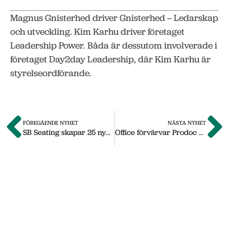
Magnus Gnisterhed driver Gnisterhed – Ledarskap
och utveckling. Kim Karhu driver företaget
Leadership Power. Båda är dessutom involverade i
företaget Day2day Leadership, där Kim Karhu är
styrelseordförande.
FÖREGÅENDE NYHET
NÄSTA NYHET
SB Seating skapar 25 nya jobb i Nässjö
Office förvärvar Prodoc – nyanställer i Nässjö
Om oss
Vi på Nässjö Näringsliv hjälper dig att starta,