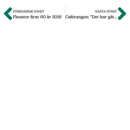
FÖREGÅENDE NYHET
NÄSTA NYHET
Flexator firar 60 år 2016
Caférangen: ”Det har gått över förväntan”
Om oss
Vi på Nässjö Näringsliv hjälper dig att starta,
utveckla och etablera ditt företag i Nässjö
kommun. Här i vårt nyhetsarkiv hittar du
nyheter som vi publicerade under
september 2011 till oktober 2019. Våra
senaste nyheter hittar du på vår huvudsida
www.nnab.se
Gå till nnab.se