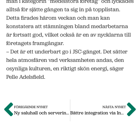
man i kategorin ”medelstora företag” och lyckades
alltså för sjätte gången ta sig in på topplistan.
Detta firades härom veckan och man kan
konstatera att stämningen bland medarbetarna
är fortsatt god, vilket också är en av nycklarna till
företagets framgångar.
– Det är ett underbart go i JSC-gänget. Det sätter
hela atmosfären vad verksamheten andas, den
osynliga kulturen, en riktigt skön energi, säger
Pelle Adelsfield.
FÖREGÅENDE NYHET
NÄSTA NYHET
Ny saluhall och servering till Gallerian Loket
Bättre integration via Industri-SFI