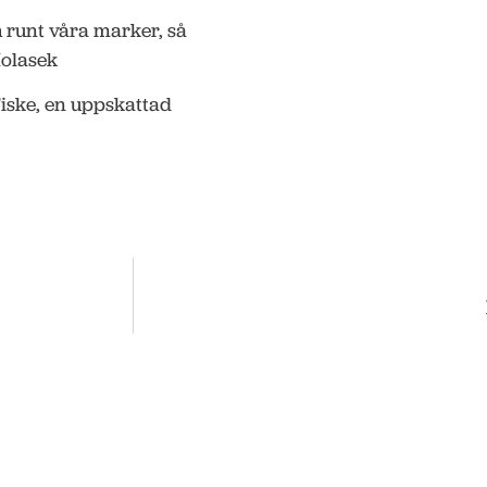
h runt våra marker, så
Holasek
Fiske, en uppskattad
ss