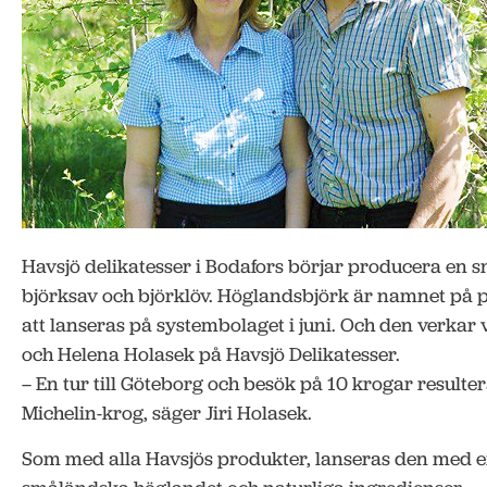
Havsjö delikatesser i Bodafors börjar producera en s
björksav och björklöv. Höglandsbjörk är namnet p
att lanseras på systembolaget i juni. Och den verkar va
och Helena Holasek på Havsjö Delikatesser.
– En tur till Göteborg och besök på 10 krogar resulte
Michelin-krog, säger Jiri Holasek.
Som med alla Havsjös produkter, lanseras den med en