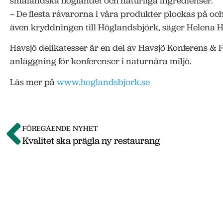
småländska höglandet och naturliga ingredienser.
– De flesta råvarorna i våra produkter plockas på oc
även kryddningen till Höglandsbjörk, säger Helena 
Havsjö delikatesser är en del av Havsjö Konferens & 
anläggning för konferenser i naturnära miljö.
Läs mer på
www.hoglandsbjork.se
FÖREGÅENDE NYHET
Kvalitet ska prägla ny restaurang
Om o