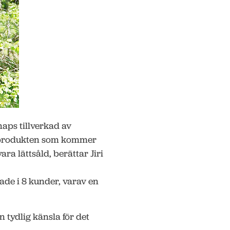
naps tillverkad av
å produkten som kommer
ra lättsåld, berättar Jiri
rade i 8 kunder, varav en
 tydlig känsla för det