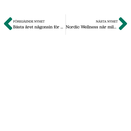
FÖREGÅENDE NYHET
NÄSTA NYHET
Bästa året någonsin för Prosmart
Nordic Wellness når milstolpe: 1200 medlemmar
Om oss
Vi på Nässjö Näringsliv hjälper dig att starta,
utveckla och etablera ditt företag i Nässjö
kommun. Här i vårt nyhetsarkiv hittar du
nyheter som vi publicerade under
september 2011 till oktober 2019. Våra
senaste nyheter hittar du på vår huvudsida
www.nnab.se