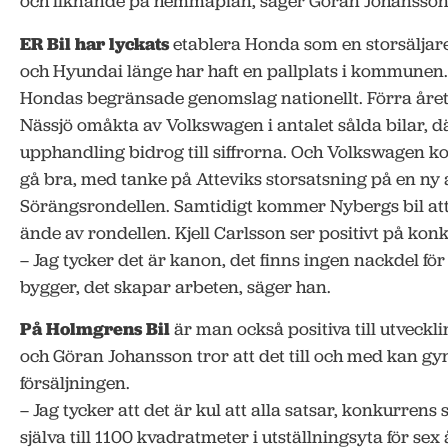
och liknande på hemmaplan, säger Göran Johansson
ER Bil har lyckats
etablera Honda som en storsäljare 
och Hyundai länge har haft en pallplats i kommunen. 
Hondas begränsade genomslag nationellt. Förra året
Nässjö omåkta av Volkswagen i antalet sålda bilar,
upphandling bidrog till siffrorna. Och Volkswagen k
gå bra, med tanke på Atteviks storsatsning på en ny
Sörängsrondellen. Samtidigt kommer Nybergs bil att 
ände av rondellen. Kjell Carlsson ser positivt på kon
– Jag tycker det är kanon, det finns ingen nackdel för
bygger, det skapar arbeten, säger han.
På Holmgrens Bil
är man också positiva till utveckl
och Göran Johansson tror att det till och med kan g
försäljningen.
– Jag tycker att det är kul att alla satsar, konkurrens
själva till 1100 kvadratmeter i utställningsyta för sex 