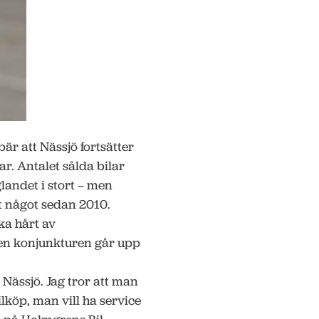
bär att Nässjö fortsätter
r. Antalet sålda bilar
landet i stort – men
at något sedan 2010.
ka hårt av
gen konjunkturen går upp
i Nässjö. Jag tror att man
lköp, man vill ha service