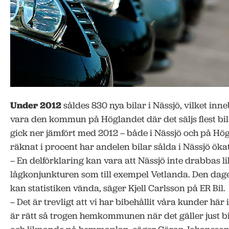
Under 2012
såldes 830 nya bilar i Nässjö, vilket inne
vara den kommun på Höglandet där det säljs flest bila
gick ner jämfört med 2012 – både i Nässjö och på Hög
räknat i procent har andelen bilar sålda i Nässjö ök
– En delförklaring kan vara att Nässjö inte drabbas li
lågkonjunkturen som till exempel Vetlanda. Den da
kan statistiken vända, säger Kjell Carlsson på ER Bil.
– Det är trevligt att vi har bibehållit våra kunder här 
är rätt så trogen hemkommunen när det gäller just bi