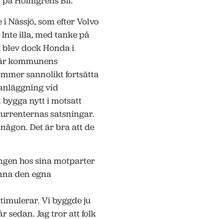
 på Holmgrens Bil.
i Nässjö, som efter Volvo
Inte illa, med tanke på
 blev dock Honda i
 där kommunens
ommer sannolikt fortsätta
 anläggning vid
bygga nytt i motsatt
kurrenternas satsningar.
 någon. Det är bra att de
ingen hos sina motparter
ynna den egna
 stimulerar. Vi byggde ju
år sedan. Jag tror att folk