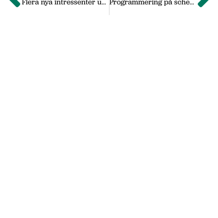
Flera nya intressenter under hösten
Programmering på schemat för jullovsbarn
Om oss
Vi på Nässjö Näringsliv hjälper dig att starta,
utveckla och etablera ditt företag i Nässjö
kommun. Här i vårt nyhetsarkiv hittar du
nyheter som vi publicerade under
september 2011 till oktober 2019. Våra
senaste nyheter hittar du på vår huvudsida
www.nnab.se
Gå till nnab.se