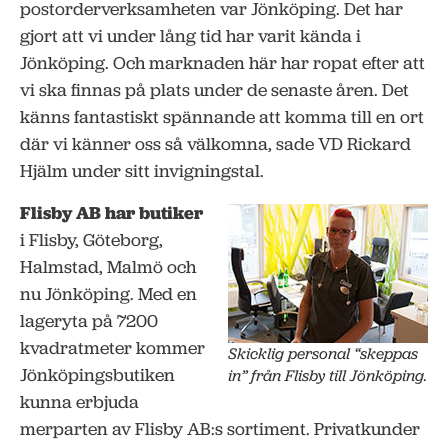
postorderverksamheten var Jönköping. Det har
gjort att vi under lång tid har varit kända i
Jönköping. Och marknaden här har ropat efter att
vi ska finnas på plats under de senaste åren. Det
känns fantastiskt spännande att komma till en ort
där vi känner oss så välkomna, sade VD Rickard
Hjälm under sitt invigningstal.
Flisby AB har butiker
i Flisby, Göteborg,
Halmstad, Malmö och
nu Jönköping. Med en
lageryta på 7200
kvadratmeter kommer
Skicklig personal “skeppas
Jönköpingsbutiken
in” från Flisby till Jönköping.
kunna erbjuda
merparten av Flisby AB:s sortiment. Privatkunder