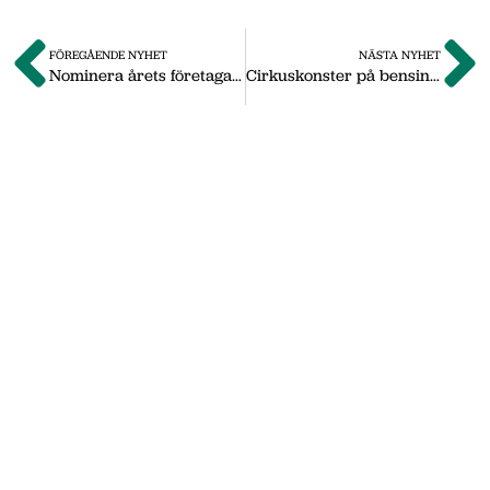
FÖREGÅENDE NYHET
NÄSTA NYHET
Nominera årets företagare
Cirkuskonster på bensinmacken
Om oss
Vi på Nässjö Näringsliv hjälper dig att starta,
utveckla och etablera ditt företag i Nässjö
kommun. Här i vårt nyhetsarkiv hittar du
nyheter som vi publicerade under
september 2011 till oktober 2019. Våra
senaste nyheter hittar du på vår huvudsida
www.nnab.se