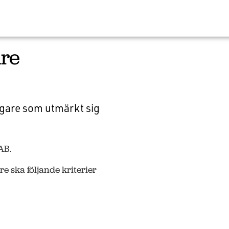
are
agare som utmärkt sig
AB.
e ska följande kriterier