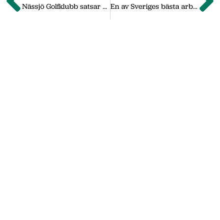
Nässjö Golfklubb satsar på restaurangen
En av Sveriges bästa arbetsplatser
Om oss
Vi på Nässjö Näringsliv hjälper dig att starta,
utveckla och etablera ditt företag i Nässjö
kommun. Här i vårt nyhetsarkiv hittar du
nyheter som vi publicerade under
september 2011 till oktober 2019. Våra
senaste nyheter hittar du på vår huvudsida
www.nnab.se
Gå till nnab.se