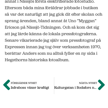
annat i Nässjös första elektrifierade fotostudio.
Eftersom båda mina föräldrar jobbade i butiken
så var det naturligt att jag gick dit efter skolan och
sprang ärenden, bland annat åt Uno ”Myggan”
Ericson på Nässjö-Tidningen. Och så kom det sig
att jag lärde känna de lokala pressfotograferna.
Senare vikarierade jag själv som pressfotograf på
Expressen innan jag tog över verksamheten 1970,
berättar Anders som nu alltså fyller en ny sida i
Hegethorns historiska fotoalbum.
FÖREGÅENDE NYHET
NÄSTA NYHET
Infraboss växer kraftigt
Kulturgatan i Bodafors nu sommaröppen – fick celebert besök