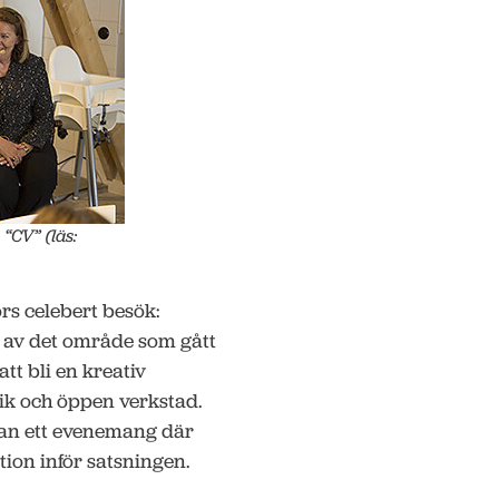
“CV” (läs:
rs celebert besök:
g av det område som gått
att bli en kreativ
tik och öppen verkstad.
man ett evenemang där
ion inför satsningen.