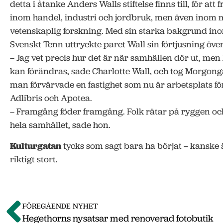
detta i åtanke Anders Walls stiftelse finns till, för att
inom handel, industri och jordbruk, men även inom m
vetenskaplig forskning. Med sin starka bakgrund in
Svenskt Tenn uttryckte paret Wall sin förtjusning öve
– Jag vet precis hur det är när samhällen dör ut, men 
kan förändras, sade Charlotte Wall, och tog Morgong
man förvärvade en fastighet som nu är arbetsplats f
Adlibris och Apotea.
– Framgång föder framgång. Folk rätar på ryggen oc
hela samhället, sade hon.
Kulturgatan
tycks som sagt bara ha börjat – kanske 
riktigt stort.
FÖREGÅENDE NYHET
Hegethorns nysatsar med renoverad fotobutik