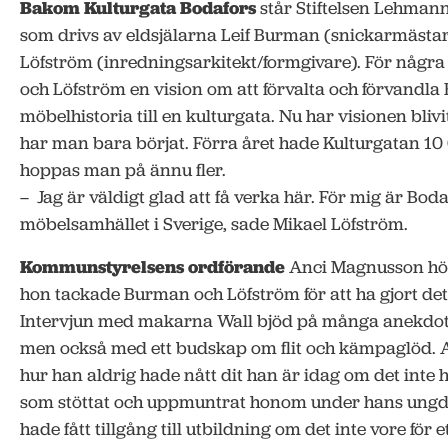
Bakom Kulturgata Bodafors
står Stiftelsen Lehmann
som drivs av eldsjälarna Leif Burman (snickarmästa
Löfström (inredningsarkitekt/formgivare). För några
och Löfström en vision om att förvalta och förvandla
möbelhistoria till en kulturgata. Nu har visionen bliv
har man bara börjat. Förra året hade Kulturgatan 10
hoppas man på ännu fler.
– Jag är väldigt glad att få verka här. För mig är Boda
möbelsamhället i Sverige, sade Mikael Löfström.
Kommunstyrelsens ordförande
Anci Magnusson höll
hon tackade Burman och Löfström för att ha gjort det
Intervjun med makarna Wall bjöd på många anekdote
men också med ett budskap om flit och kämpaglöd. 
hur han aldrig hade nått dit han är idag om det inte 
som stöttat och uppmuntrat honom under hans ungdo
hade fått tillgång till utbildning om det inte vore för