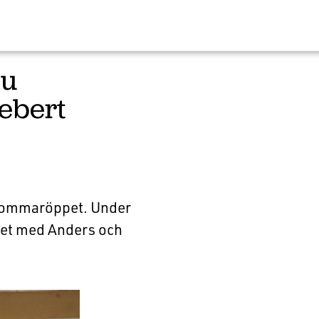
nu
ebert
 sommaröppet. Under
iet med Anders och