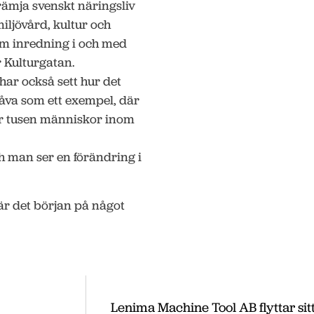
 främja svenskt näringsliv
iljövård, kultur och
om inredning i och med
r Kulturgatan.
har också sett hur det
åva som ett exempel, där
ör tusen människor inom
h man ser en förändring i
är det början på något
Lenima Machine Tool AB flyttar sit