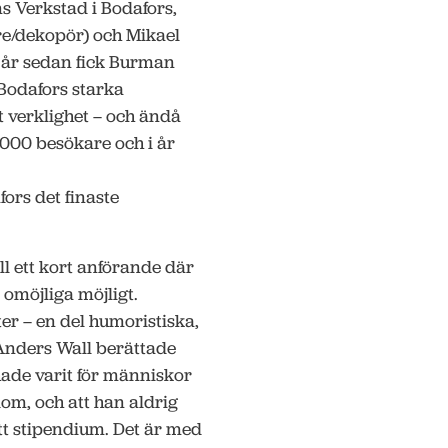
s Verkstad i Bodafors,
re/dekopör) och Mikael
 år sedan fick Burman
 Bodafors starka
it verklighet – och ändå
 000 besökare och i år
fors det finaste
 ett kort anförande där
 omöjliga möjligt.
r – en del humoristiska,
Anders Wall berättade
hade varit för människor
m, och att han aldrig
 ett stipendium. Det är med