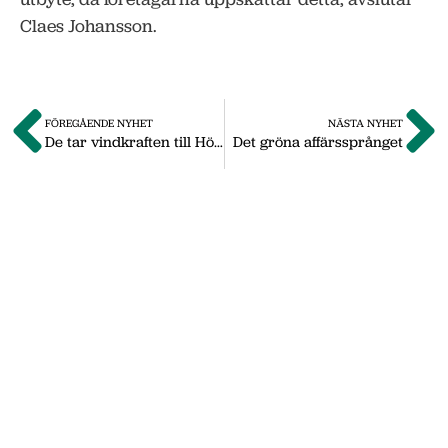
Claes Johansson.
FÖREGÅENDE NYHET
NÄSTA NYHET
De tar vindkraften till Höglandet
Det gröna affärssprånget
Om oss
Vi på Nässjö Näringsliv hjälper dig att starta,
utveckla och etablera ditt företag i Nässjö
kommun. Här i vårt nyhetsarkiv hittar du
nyheter som vi publicerade under
september 2011 till oktober 2019. Våra
senaste nyheter hittar du på vår huvudsida