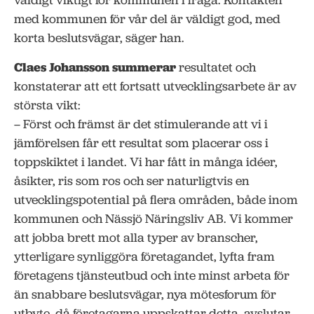
väldigt viktigt för kommunen i fråga. Kontakten
med kommunen för vår del är väldigt god, med
korta beslutsvägar, säger han.
Claes Johansson summerar
resultatet och
konstaterar att ett fortsatt utvecklingsarbete är av
största vikt:
– Först och främst är det stimulerande att vi i
jämförelsen får ett resultat som placerar oss i
toppskiktet i landet. Vi har fått in många idéer,
åsikter, ris som ros och ser naturligtvis en
utvecklingspotential på flera områden, både inom
kommunen och Nässjö Näringsliv AB. Vi kommer
att jobba brett mot alla typer av branscher,
ytterligare synliggöra företagandet, lyfta fram
företagens tjänsteutbud och inte minst arbeta för
än snabbare beslutsvägar, nya mötesforum för
utbyte, då företagarna uppskattar detta, avslutar