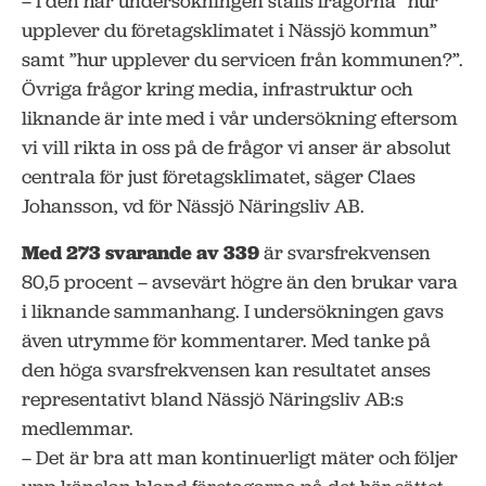
– I den här undersökningen ställs frågorna ”hur
upplever du företagsklimatet i Nässjö kommun”
samt ”hur upplever du servicen från kommunen?”.
Övriga frågor kring media, infrastruktur och
liknande är inte med i vår undersökning eftersom
vi vill rikta in oss på de frågor vi anser är absolut
centrala för just företagsklimatet, säger Claes
Johansson, vd för Nässjö Näringsliv AB.
Med 273 svarande av 339
är svarsfrekvensen
80,5 procent – avsevärt högre än den brukar vara
i liknande sammanhang. I undersökningen gavs
även utrymme för kommentarer. Med tanke på
den höga svarsfrekvensen kan resultatet anses
representativt bland Nässjö Näringsliv AB:s
medlemmar.
– Det är bra att man kontinuerligt mäter och följer