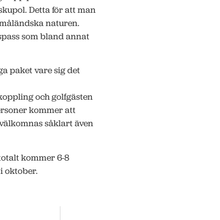
skupol. Detta för att man
 småländska naturen.
ngspass som bland annat
ga paket vare sig det
koppling och golfgästen
ersoner kommer att
s välkomnas såklart även
 totalt kommer 6-8
i oktober.