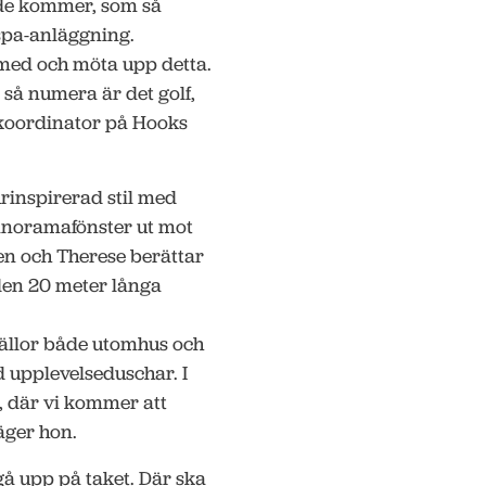
h de kommer, som så
spa-anläggning.
a med och möta upp detta.
 så numera är det golf,
koordinator på Hooks
rinspirerad stil med
panoramafönster ut mot
en och Therese berättar
den 20 meter långa
källor både utomhus och
 upplevelseduschar. I
, där vi kommer att
äger hon.
gå upp på taket. Där ska