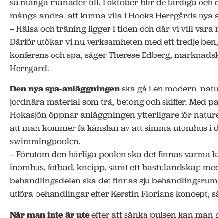
så många månader till. I oktober blir de färdiga oc
många andra, att kunna vila i Hooks Herrgårds nya 
– Hälsa och träning ligger i tiden och där vi vill var
Därför utökar vi nu verksamheten med ett tredje ben,
konferens och spa, säger Therese Edberg, marknads
Herrgård.
Den nya spa-anläggningen
ska gå i en modern, natu
jordnära material som trä, betong och skiffer. Med 
Hokasjön öppnar anläggningen ytterligare för natur
att man kommer få känslan av att simma utomhus i 
swimmingpoolen.
– Förutom den härliga poolen ska det finnas varma 
inomhus, fotbad, kneipp, samt ett bastulandskap med
behandlingsdelen ska det finnas sju behandlingsrum
utföra behandlingar efter Kerstin Florians koncept, s
När man inte är ute
efter att sänka pulsen kan man 