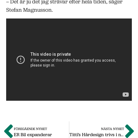
– Det är ju det jag strävar efter hela tiden, säger
Stefan Magnusson.
FÖREGÅENDE NYHET
NÄSTA NYHET
ER Bil expanderar
Titti’s Hårdesign trivs i nya lokaler