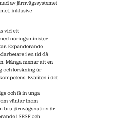
ggnad av järnvägssystemet
emet, inklusive
 vid ett
 med näringsminister
rkar. Expanderande
arbetare i en tid då
rn. Många menar att en
g och forskning är
kompetens. Kvalitén i det
ige och få in unga
 som väntar inom
n bra järnvägsnation är
örande i SRSF och