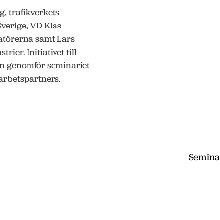
 trafikverkets
Sverige, VD Klas
atörerna samt Lars
ier. Initiativet till
om genomför seminariet
arbetspartners.
Seminar
ss