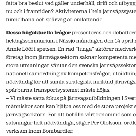
fatta bra beslut vad gäller underhåll, drift och utby
nu och i framtiden? Aktiviteterna i hela järnvägssyst
tunnelbana och spårväg är omfattande.
Dessa högaktuella frågor
presenteras och debatteras
heldagsseminarium i Nässjö måndagen den 14 april
Annie Lööf i spetsen. En rad ”tunga” aktörer medve
företag inom järnvägssektorn saknar kompetenta med
stora utmaningar väntar den svenska järnvägssekto
nationell samordning av kompetensfrågor, utbildnin
nödvändig för att samla strategiskt inriktad järnvägs
spårburna transportsystemet måste höjas.
– Vi måste sätta fokus på järnvägsutbildningen i Sver
människor som kan hjälpa oss med de stora projekt
järnvägssektorn. För att behålla vårt renommé som e
satsningar helt nödvändiga, säger Per Olofsson, ordf
verksam inom Bombardier.